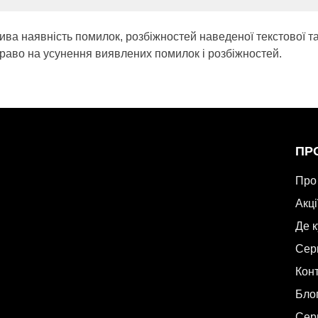
ива наявність помилок, розбіжностей наведеної текстової т
раво на усунення виявлених помилок і розбіжностей.
ПР
Про
Акці
Де 
Сер
Кон
Бло
Сер