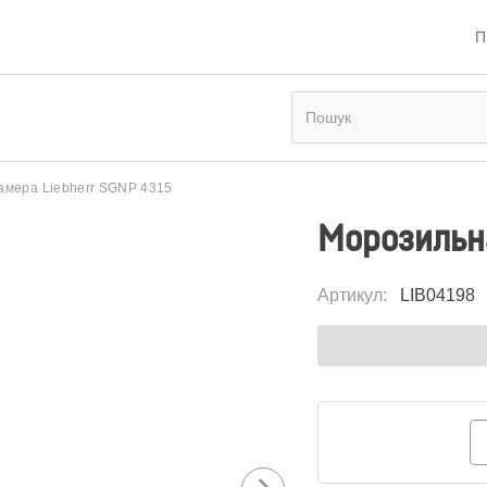
П
амера Liebherr SGNP 4315
Морозильна
Артикул
:
LIB04198