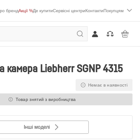
ро бренд
Акції %
Де купити
Сервісні центри
Контакти
Покупцям
 камера Liebherr SGNP 4315
Немає в наявності
Товар знятий з виробництва
Інші моделі