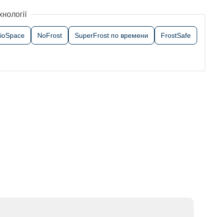
хнології
rioSpace
NoFrost
SuperFrost по времени
FrostSafe