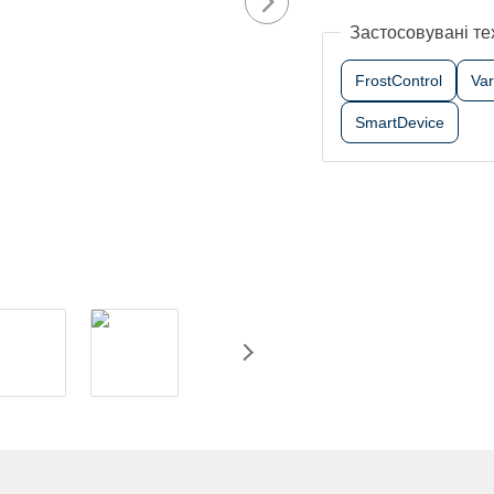
Застосовувані те
FrostControl
Va
SmartDevice