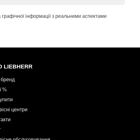
а графічної інформації з реальними аспектами
О LIEBHERR
 бренд
ї %
купити
вісні центри
такти
г
вісне обслуговування