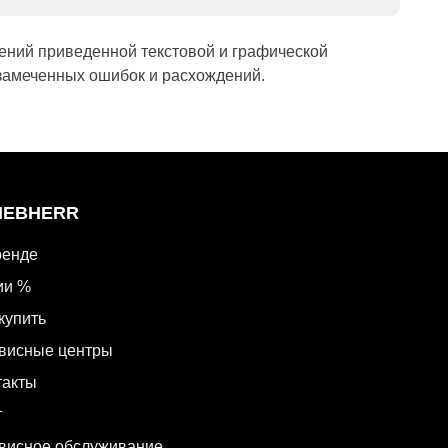
ений приведенной текстовой и графической
замеченных ошибок и расхождений.
LIEBHERR
ренде
ии %
купить
висные центры
такты
г
висное обслуживание