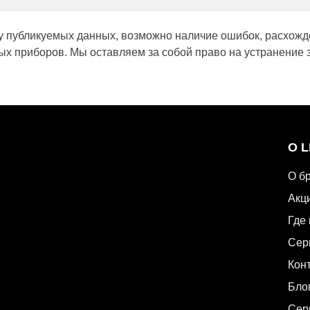
у публикуемых данных, возможно наличие ошибок, расхожд
х приборов. Мы оставляем за собой право на устранение 
О 
О б
Акц
Где 
Сер
Кон
Бло
Сер