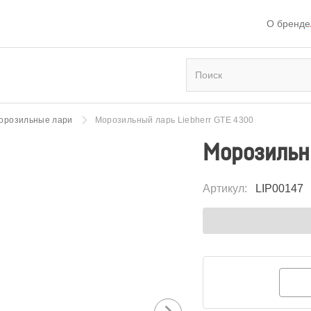
О бренде
орозильные лари
Морозильный ларь Liebherr GTE 4300
Морозильны
Артикул
:
LIP00147