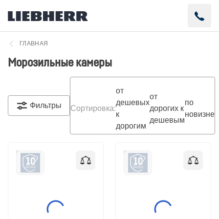
ГЛАВНАЯ
Морозильные камеры
от
от
дешевых
по
Фильтры
Сортировка
:
дорогих к
к
новизне
дешевым
дорогим
Встраиваемая
Морозильная камера
морозильная камера
Liebherr FNe 1404
Liebherr SIFNe 5108
Pure
Pure