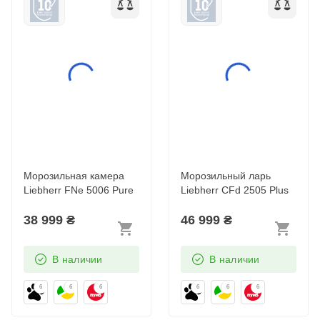
Liebherr FNe 5006
Liebherr CFd 2505
Pure
Plus
Морозильная камера
Морозильный ларь
Liebherr FNe 5006 Pure
Liebherr CFd 2505 Plus
38 999
₴
46 999
₴
В наличии
В наличии
6
6
6
6
6
6