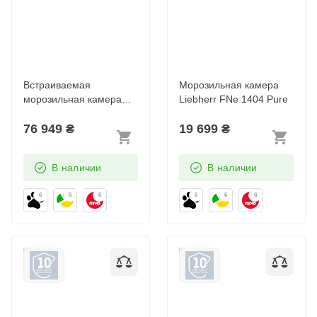
Встраиваемая
Морозильная камера
морозильная камера
Liebherr FNe 1404 Pure
Liebherr SIFNe 5108
76 949
₴
19 699
₴
Pure
В наличии
В наличии
6
6
6
6
6
6
Морозильная камера
Встраиваемая
Liebherr Fe 1404 Pure
морозильная камера
Liebherr SIFNAd 5188
617 Peak