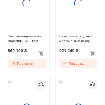
Низкотемпературный
Низкотемпературный
морозильный шкаф
морозильный шкаф
SUFsg 5001
SUFsg 7001
862 199
₴
921 249
₴
Под заказ
Под заказ
Лабораторный
Лабораторный
комбинированный
холодильный шкаф
холодильный шкаф
Liebherr SRFvg 4011
Liebherr SCFvh 4002