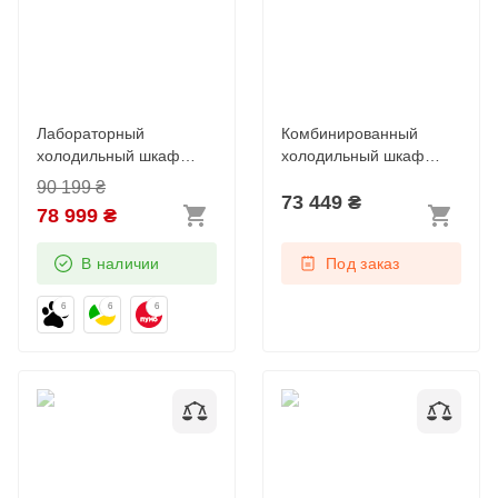
Лабораторный
Комбинированный
холодильный шкаф
холодильный шкаф
Liebherr SRFvg 4001
Liebherr GCv 4060
90 199
₴
73 449
₴
78 999
₴
В наличии
Под заказ
6
6
6
Холодильный шкаф
Холодильный шкаф
Liebherr MRFec 3501
Liebherr MRFvc 4001