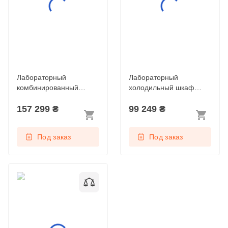
Лабораторный
Лабораторный
комбинированный
холодильный шкаф
холодильный шкаф
Liebherr SRFvg 4011
157 299
₴
99 249
₴
Liebherr SCFvh 4002
Под заказ
Под заказ
Морозильный шкаф
Liebherr FDv 4643