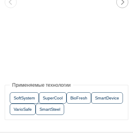
Применяемые технологии
SoftSystem
SuperCool
BioFresh
SmartDevice
VarioSafe
SmartSteel