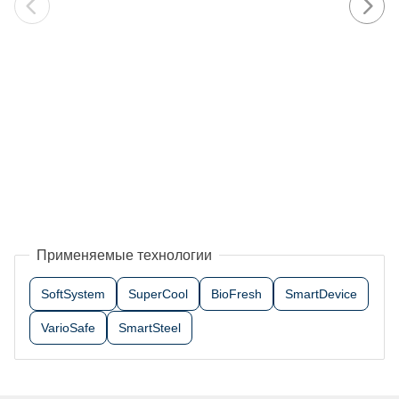
Применяемые технологии
SoftSystem
SuperCool
BioFresh
SmartDevice
VarioSafe
SmartSteel