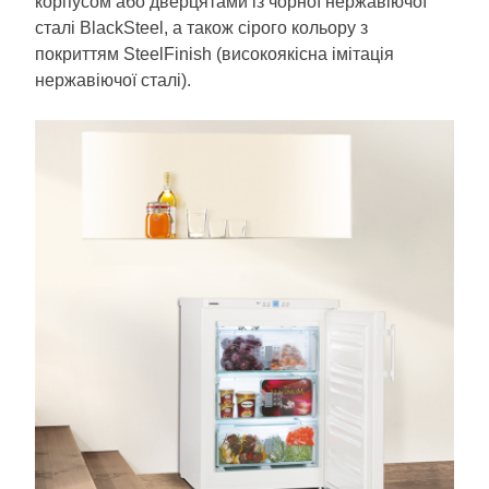
корпусом або дверцятами із чорної нержавіючої
сталі BlackSteel, а також сірого кольору з
покриттям SteelFinish (високоякісна імітація
нержавіючої сталі).