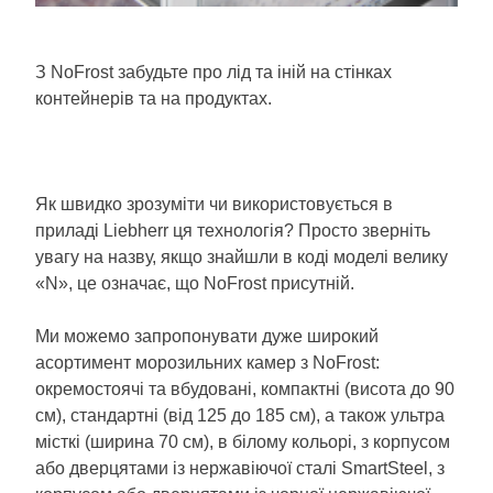
З NoFrost забудьте про лід та іній на стінках
контейнерів та на продуктах.
Як швидко зрозуміти чи використовується в
приладі Liebherr ця технологія? Просто зверніть
увагу на назву, якщо знайшли в коді моделі велику
«N», це означає, що NoFrost присутній.
Ми можемо запропонувати дуже широкий
асортимент морозильних камер з NoFrost:
окремостоячі та вбудовані, компактні (висота до 90
см), стандартні (від 125 до 185 см), а також ультра
місткі (ширина 70 см), в білому кольорі, з корпусом
або дверцятами із нержавіючої сталі SmartSteel, з