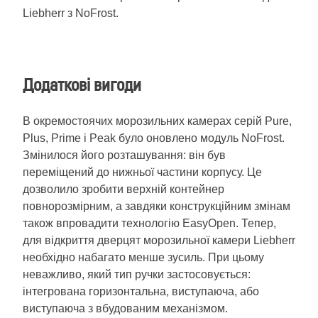
Liebherr з NoFrost.
Додаткові вигоди
В окремостоячих морозильних камерах серій Pure,
Plus, Prime і Peak було оновлено модуль NoFrost.
Змінилося його розташування: він був
переміщений до нижньої частини корпусу. Це
дозволило зробити верхній контейнер
повнорозмірним, а завдяки конструкційним змінам
також впровадити технологію EasyOpen. Тепер,
для відкриття дверцят морозильної камери Liebherr
необхідно набагато менше зусиль. При цьому
неважливо, який тип ручки застосовується:
інтегрована горизонтальна, виступаюча, або
виступаюча з вбудованим механізмом.