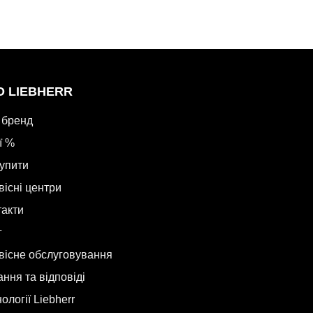
О LIEBHERR
 бренд
ї %
купити
вісні центри
такти
г
вісне обслуговування
ння та відповіді
ології Liebherr