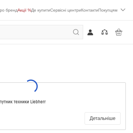
ро бренд
Акції %
Де купити
Сервісні центри
Контакти
Покупцям
путник техники Liebherr
Детальніше