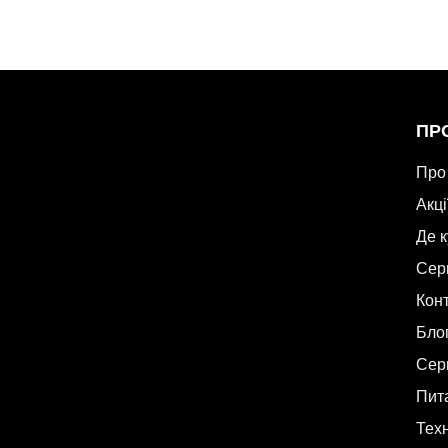
ПР
Про
Акці
Де 
Сер
Кон
Бло
Сер
Пита
Техн