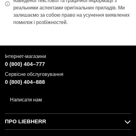
наведеної текстової та графічної інформації з
реальними аспектами оригінальних приладів. Ми
залишаємо за собою право на усунення виявлених
помилок і розбіжностей.
Інтернет-магазини
0 (800) 404–777
Сервісне обслуговування
0 (800) 404–888
Написати нам
ПРО LIEBHERR