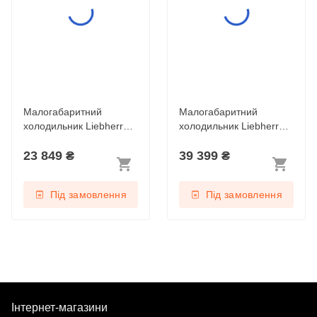
Малогабаритний
Малогабаритний
холодильник Liebherr
холодильник Liebherr
Re 1401 Pure
Rsdci 1621 Plus
23 849
₴
39 399
₴
Під замовлення
Під замовлення
Інтернет-магазини