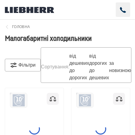
ГОЛОВНА
Малогабаритні холодильники
від
від
дешевих
дорогих
за
Фільтри
Сортування
:
до
до
новизною
дорогих
дешевих
Малогабаритний
Малогабаритний
холодильник Liebherr
холодильник Liebherr
Re 1200 Pure
Re 1201 Pure