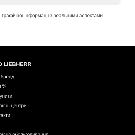
а графічної інформації з реальними аспектами
О LIEBHERR
 бренд
ї %
купити
вісні центри
такти
г
вісне обслуговування