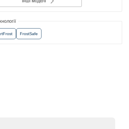
Інші моделі
хнології
rtFrost
FrostSafe