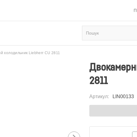
П
й холодильник Liebherr CU 2811
Двокамерни
2811
Артикул
:
LIN00133