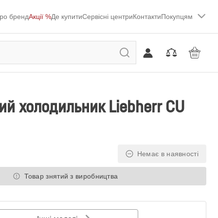
ро бренд
Акції %
Де купити
Сервісні центри
Контакти
Покупцям
й холодильник Liebherr CU
Немає в наявності
Товар знятий з виробництва