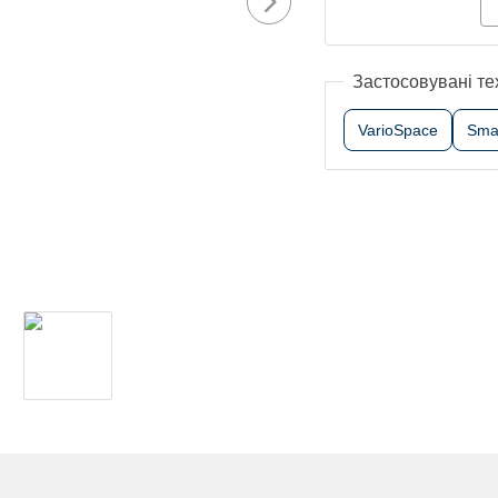
Застосовувані те
VarioSpace
Sma