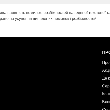
ива наявність помилок, розбіжностей наведеної текстової т
раво на усунення виявлених помилок і розбіжностей.
ПР
Про
Акці
Де 
Сер
Кон
Бло
Сер