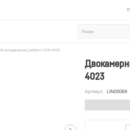
П
й холодильник Liebherr CUN 4023
Двокамерни
4023
Артикул
:
LIN00069