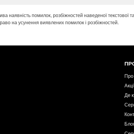
ива наявність помилок, розбіжностей наведеної текстової т
раво на усунення виявлених помилок і розбіжностей.
ПР
Про
Акці
Де 
Сер
Кон
Бло
Сер