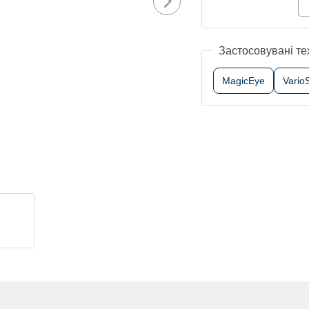
Застосовувані те
MagicEye
Vario