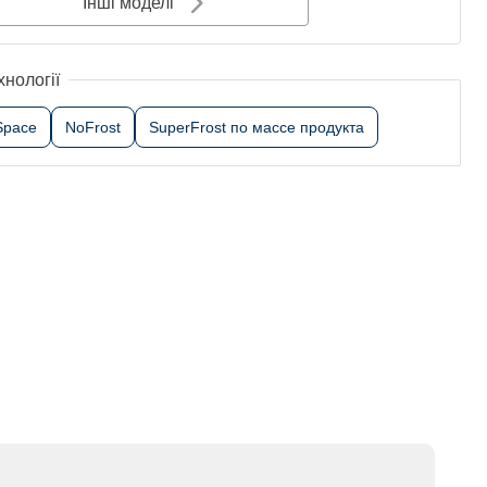
Інші моделі
хнології
Space
NoFrost
SuperFrost по массе продукта