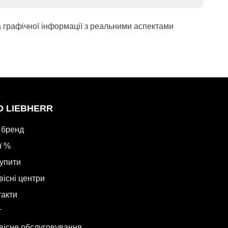
а графічної інформації з реальними аспектами
О LIEBHERR
 бренд
ї %
купити
вісні центри
такти
г
вісне обслуговування