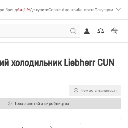
ро бренд
Акції %
Де купити
Сервісні центри
Контакти
Покупцям
й холодильник Liebherr CUN
Немає в наявності
Товар знятий з виробництва