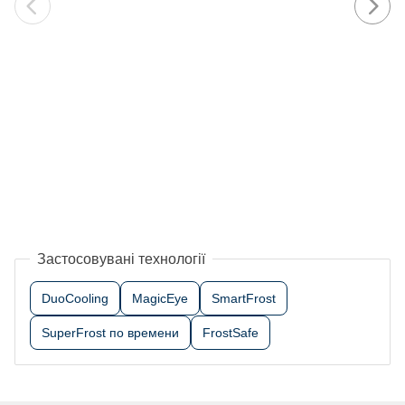
Застосовувані технології
DuoCooling
MagicEye
SmartFrost
SuperFrost по времени
FrostSafe