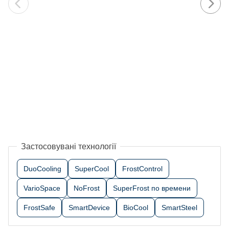
Застосовувані технології
DuoCooling
SuperCool
FrostControl
VarioSpace
NoFrost
SuperFrost по времени
FrostSafe
SmartDevice
BioCool
SmartSteel