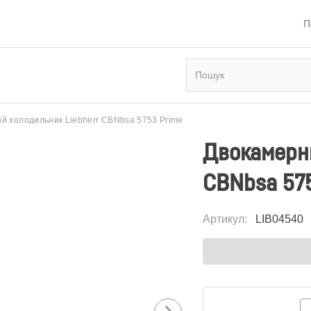
П
й холодильник Liebherr CBNbsa 5753 Prime
Двокамерни
CBNbsa 57
Артикул
:
LIB04540