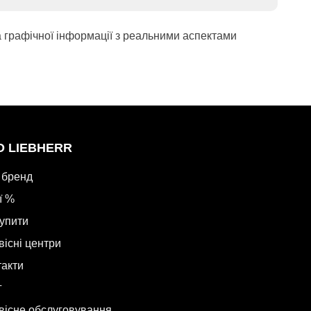
а графічної інформації з реальними аспектами
О LIEBHERR
 бренд
ї %
купити
вісні центри
такти
г
вісне обслуговування