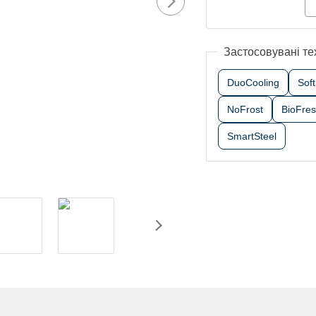
Застосовувані те
DuoCooling
Sof
NoFrost
BioFre
SmartSteel