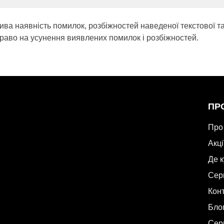
ива наявність помилок, розбіжностей наведеної текстової т
раво на усунення виявлених помилок і розбіжностей.
ПР
Про
Акці
Де 
Сер
Кон
Бло
Сер