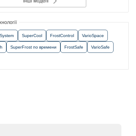
Інші моделі
хнології
tSystem
SuperCool
FrostControl
VarioSpace
sh
SuperFrost по времени
FrostSafe
VarioSafe