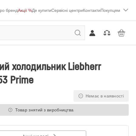
ро бренд
Акції %
Де купити
Сервісні центри
Контакти
Покупцям
й холодильник Liebherr
53 Prime
Немає в наявності
Товар знятий з виробництва