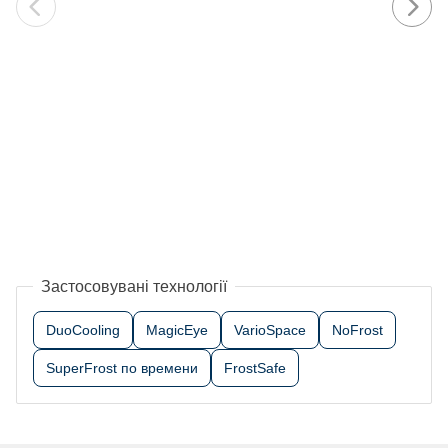
Застосовувані технології
DuoCooling
MagicEye
VarioSpace
NoFrost
SuperFrost по времени
FrostSafe