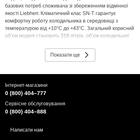
базових потреб споживача зі збереженням відмінної
якості Liebherr. Кліматичний клас SN-T гарантує
комфортну роботу холодильника в середовищі з
температурою від +10°C до +43°C. Загальний корисний
об’єм моделі становить 319 літрів, об’єм холодильної
камери — 225 літрів, а морозильної — 94 літри. Такий
пристрій легко задовольнить потреби великої сім’ї, що
Показати ще
зберігає та заморожує багато продуктів. Пристрій
надійно захищений від перепадів напруги в
електромережі.
Інтернет-магазини
Технології
0 (800) 404–777
Сервісне обслуговування
NoFrost
0 (800) 404–888
Інноваційна система NoFrost дозволить вам назавжди
Написати нам
забути про виснажливий процес розморожування