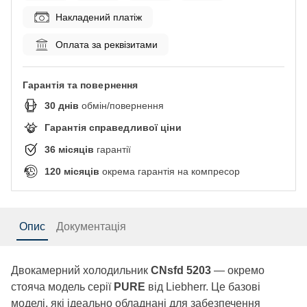
Накладений платіж
Оплата за реквізитами
Гарантія та повернення
30
днів
обмін/повернення
Гарантія справедливої ціни
36
місяців
гарантії
120
місяців
окрема гарантія на компресор
Опис
Документація
Двокамерний холодильник
CNsfd 5203
— окремо
стояча модель серії
PURE
від Liebherr. Це базові
моделі, які ідеально обладнані для забезпечення