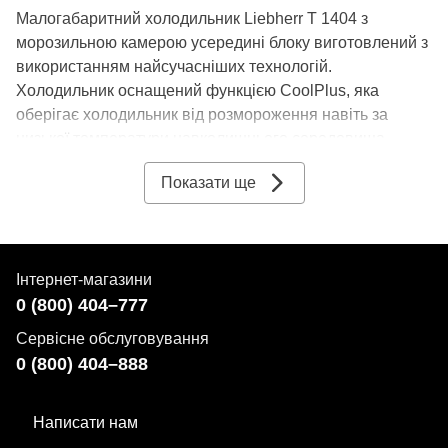
Малогабаритний холодильник Liebherr T 1404 з
морозильною камерою усередині блоку виготовлений з
використанням найсучасніших технологій.
Холодильник оснащений функцією CoolPlus, яка
оберігає холодильник від розмороження навіть за
низької температури навколишнього середовища.
Холодильник вбудовується під стільницю, а завдяки
Показати ще
дверям, що перенавішуються, стає більш
універсальним для вибору місця установки.
Зовнішній вигляд
Інтернет-магазини
0 (800) 404–777
Захисне покриття білого кольору полегшує догляд та
Сервісне обслуговування
зберігає бездоганний вигляд корпусу із нержавіючої
0 (800) 404–888
сталі. Міцні та стійкі до пошкоджень внутрішні полиці із
загартованого скла, обрамлені пластиком, забезпечать
простоту догляду за внутрішнім простором, добре
Написати нам
продуманим для організації акуратного зберігання