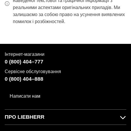
наведеної текстової та графічної інформації з
реальними аспектами оригінальних приладів. Ми
залишаємо за собою право на усунення виявлених
помилок і розбіжностей.
Інтернет-магазини
0 (800) 404–777
Сервісне обслуговування
0 (800) 404–888
Написати нам
ПРО LIEBHERR