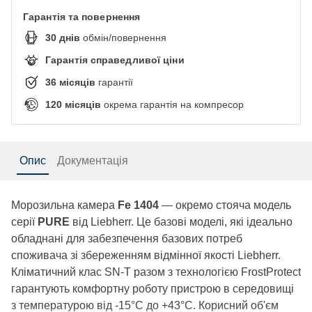
Гарантія та повернення
30
днів
обмін/повернення
Гарантія справедливої ціни
36
місяців
гарантії
120
місяців
окрема гарантія на компресор
Опис
Документація
Морозильна камера
Fe 1404
— окремо стояча модель
серії
PURE
від Liebherr. Це базові моделі, які ідеально
обладнані для забезпечення базових потреб
споживача зі збереженням відмінної якості Liebherr.
Кліматичний клас SN-T разом з технологією FrostProtect
гарантують комфортну роботу пристрою в середовищі
з температурою від -15°C до +43°C. Корисний об'єм