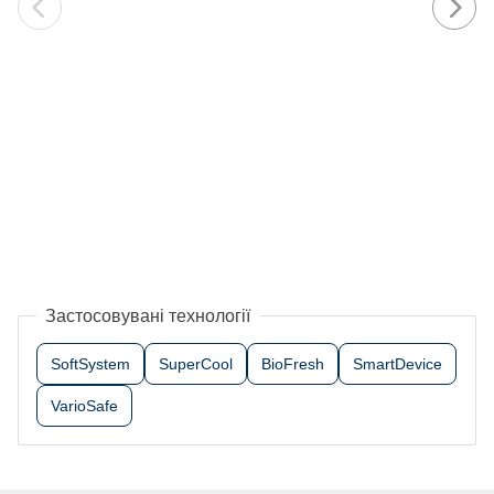
Застосовувані технології
SoftSystem
SuperCool
BioFresh
SmartDevice
VarioSafe