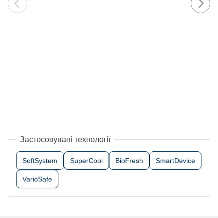
Застосовувані технології
SoftSystem
SuperCool
BioFresh
SmartDevice
VarioSafe