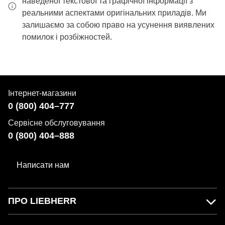
наведеної текстової та графічної інформації з
реальними аспектами оригінальних приладів. Ми
залишаємо за собою право на усунення виявлених
помилок і розбіжностей.
Інтернет-магазини
0 (800) 404–777
Сервісне обслуговування
0 (800) 404–888
Написати нам
ПРО LIEBHERR