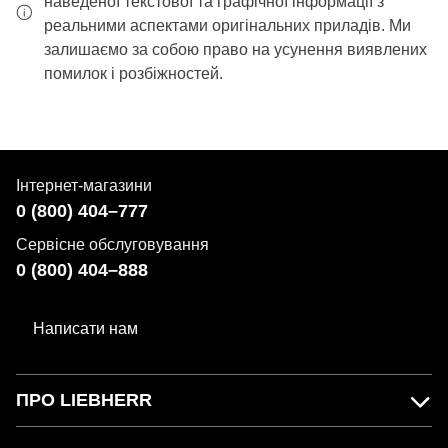
наведеної текстової та графічної інформації з
реальними аспектами оригінальних приладів. Ми
залишаємо за собою право на усунення виявлених
помилок і розбіжностей.
Інтернет-магазини
0 (800) 404–777
Сервісне обслуговування
0 (800) 404–888
Написати нам
ПРО LIEBHERR