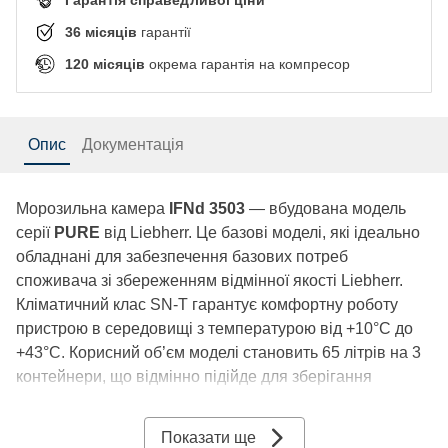
36
місяців
гарантії
120
місяців
окрема гарантія на компресор
Опис
Документація
Морозильна камера
IFNd 3503
— вбудована модель
серії
PURE
від Liebherr. Це базові моделі, які ідеально
обладнані для забезпечення базових потреб
споживача зі збереженням відмінної якості Liebherr.
Кліматичний клас SN-T гарантує комфортну роботу
пристрою в середовищі з температурою від +10°C до
+43°C. Корисний об’єм моделі становить 65 літрів на 3
контейнери, що відмінно підійде для зберігання
невеликої кількості продуктів. Рівень шуму морозильної
камери становить 36 дБ, тож її можна розмістити у
Показати ще