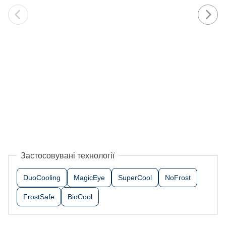
Застосовувані технології
DuoCooling
MagicEye
SuperCool
NoFrost
FrostSafe
BioCool