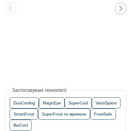
Застосовувані технології
DuoCooling
MagicEye
SuperCool
VarioSpace
SmartFrost
SuperFrost по времени
FrostSafe
BioCool