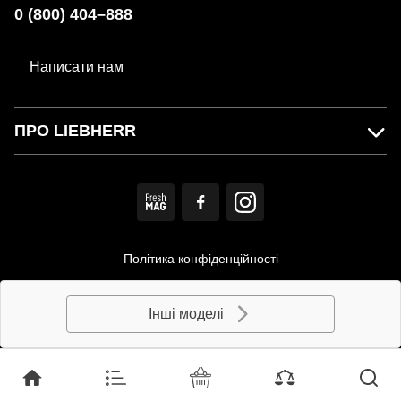
0 (800) 404–888
Написати нам
ПРО LIEBHERR
Політика конфіденційності
Користувацька угода
Інші моделі
© MIRS. Офіційний дистриб'ютор LIEBHERR в Україні.