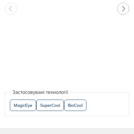
Застосовувані технології
MagicEye
SuperCool
BioCool