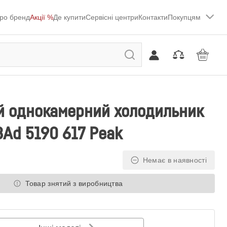
ро бренд
Акції %
Де купити
Сервісні центри
Контакти
Покупцям
й однокамерний холодильник
RBAd 5190 617 Peak
Немає в наявності
Товар знятий з виробництва