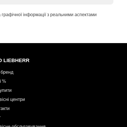
а графічної інформації з реальними аспектами
О LIEBHERR
 бренд
ї %
купити
вісні центри
такти
г
вісне обслуговування