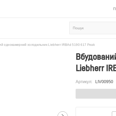
П
й однокамерний холодильник Liebherr IRBAd 5190 617 Peak
Вбудовани
Liebherr I
Артикул
:
LIV00950