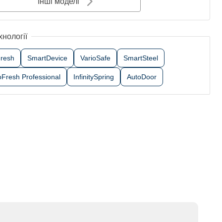
Інші моделі
хнології
Fresh
SmartDevice
VarioSafe
SmartSteel
oFresh Professional
InfinitySpring
AutoDoor