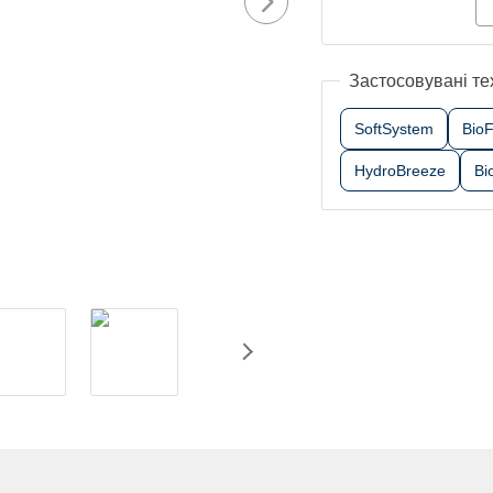
Застосовувані те
SoftSystem
Bio
HydroBreeze
Bi