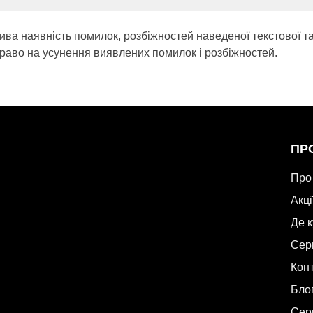
ива наявність помилок, розбіжностей наведеної текстової т
раво на усунення виявлених помилок і розбіжностей.
ПР
Про
Акці
Де 
Сер
Кон
Бло
Сер