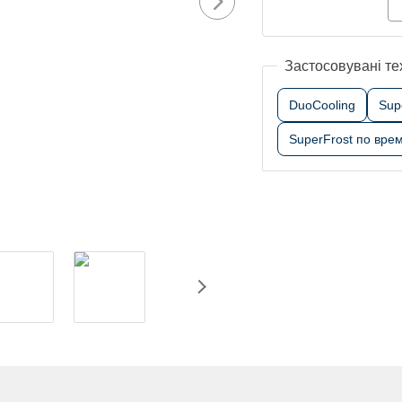
Застосовувані те
DuoCooling
Sup
SuperFrost по вре