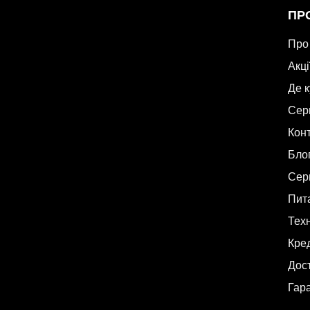
ПР
Про
Акці
Де 
Сер
Кон
Бло
Сер
Пита
Техн
Кре
Дост
Гар