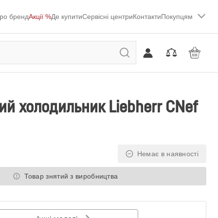
ро бренд
Акції %
Де купити
Сервісні центри
Контакти
Покупцям
й холодильник Liebherr CNef
Немає в наявності
Товар знятий з виробництва