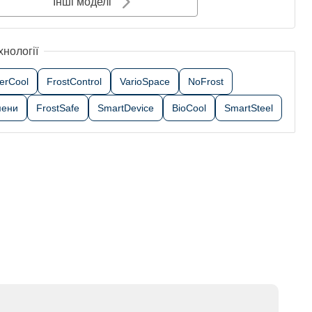
Інші моделі
хнології
erCool
FrostControl
VarioSpace
NoFrost
мени
FrostSafe
SmartDevice
BioCool
SmartSteel