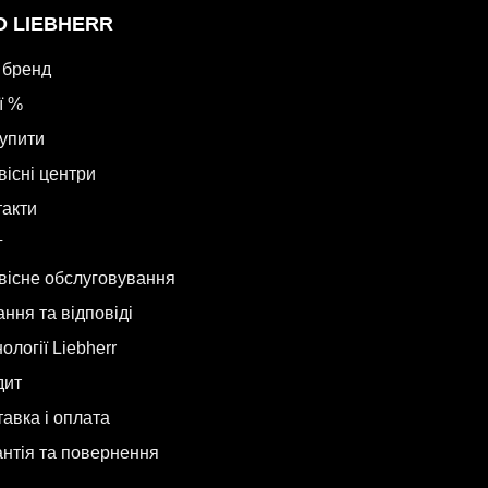
О LIEBHERR
 бренд
ї %
купити
вісні центри
такти
г
вісне обслуговування
ння та відповіді
ології Liebherr
дит
авка і оплата
антія та повернення