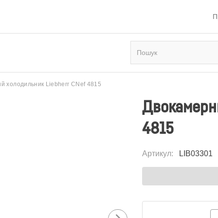
П
й холодильник Liebherr CNef 4815
Двокамерни
4815
Артикул
:
LIB03301