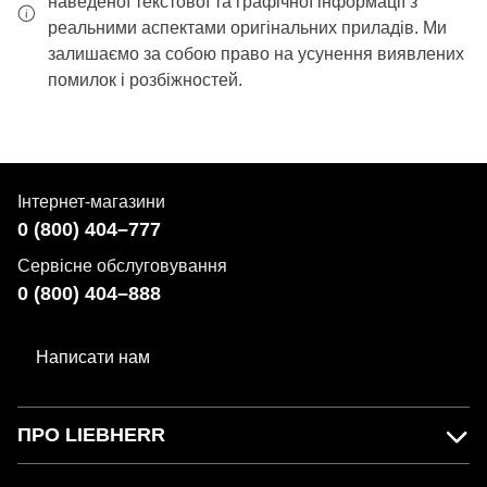
наведеної текстової та графічної інформації з
реальними аспектами оригінальних приладів. Ми
залишаємо за собою право на усунення виявлених
помилок і розбіжностей.
Інтернет-магазини
0 (800) 404–777
Сервісне обслуговування
0 (800) 404–888
Написати нам
ПРО LIEBHERR