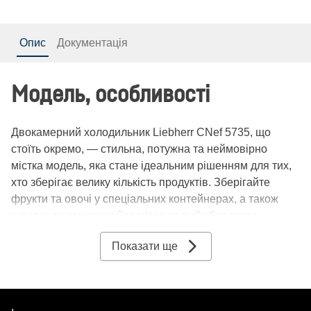
Опис
Документація
Модель, особливості
Двокамерний холодильник Liebherr CNef 5735, що
стоїть окремо, — стильна, потужна та неймовірно
містка модель, яка стане ідеальним рішенням для тих,
хто зберігає велику кількість продуктів. Зберігайте
фрукти та овочі у спеціальних контейнерах, а також
швидко та заморожуйте м'ясо та рибу без втрат
корисних речовин та смакових якостей.
Показати ще
Зовнішній вигляд
Холодильник Liebherr CNef 5735 має значні розміри: 70