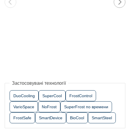
Застосовувані технології
DuoCooling
SuperCool
FrostControl
VarioSpace
NoFrost
SuperFrost по времени
FrostSafe
SmartDevice
BioCool
SmartSteel