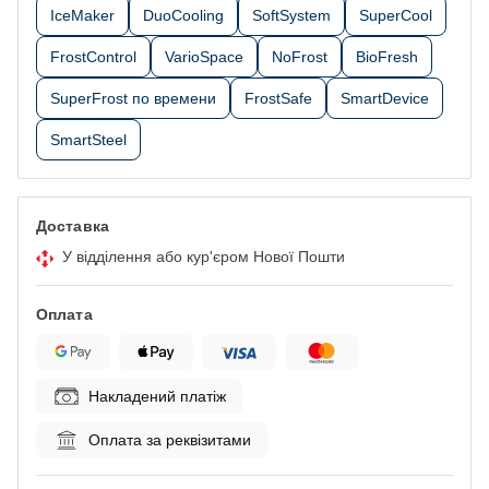
IceMaker
DuoCooling
SoftSystem
SuperCool
FrostControl
VarioSpace
NoFrost
BioFresh
SuperFrost по времени
FrostSafe
SmartDevice
SmartSteel
Доставка
У відділення або кур'єром Нової Пошти
Оплата
Накладений платіж
Оплата за реквізитами