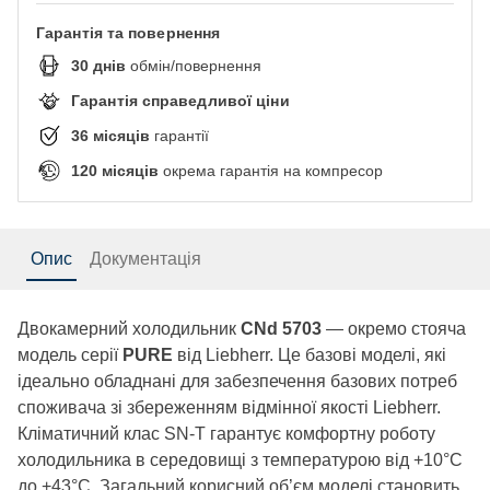
Гарантія та повернення
30
днів
обмін/повернення
Гарантія справедливої ціни
36
місяців
гарантії
120
місяців
окрема гарантія на компресор
Опис
Документація
Двокамерний холодильник
CNd 5703
— окремо стояча
модель серії
PURE
від Liebherr. Це базові моделі, які
ідеально обладнані для забезпечення базових потреб
споживача зі збереженням відмінної якості Liebherr.
Кліматичний клас SN-T гарантує комфортну роботу
холодильника в середовищі з температурою від +10°C
до +43°C. Загальний корисний об’єм моделі становить