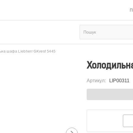
П
на шафа Liebherr GKvesf 5445
Холодильна
Артикул
:
LIP00311