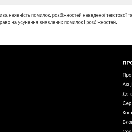
ива наявність помилок, розбіжностей наведеної текстової т
раво на усунення виявлених помилок і розбіжностей.
ПР
Про
Акці
Де 
Сер
Кон
Бло
Сер