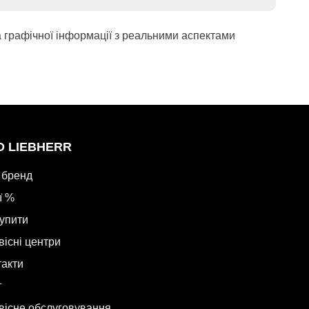
а графічної інформації з реальними аспектами
О LIEBHERR
 бренд
ї %
купити
вісні центри
такти
г
вісне обслуговування