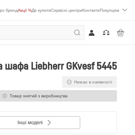
ро бренд
Акції %
Де купити
Сервісні центри
Контакти
Покупцям
 шафа Liebherr GKvesf 5445
Немає в наявності
Товар знятий з виробництва
Інші моделі