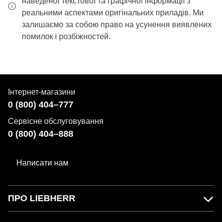
наведеної текстової та графічної інформації з
реальними аспектами оригінальних приладів. Ми
залишаємо за собою право на усунення виявлених
помилок і розбіжностей.
Інтернет-магазини
0 (800) 404–777
Сервісне обслуговування
0 (800) 404–888
Написати нам
ПРО LIEBHERR