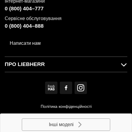
Інтернет-магазини
і вона не дратуватиме вас сторонніми звуками.
0 (800) 404–777
Пристрій надійно захищений від перепадів напруги в
електромережі.
Сервісне обслуговування
0 (800) 404–888
Технології
Написати нам
NoFrost
ПРО LIEBHERR
Інноваційна система NoFrost дозволить вам назавжди
забути про виснажливий процес розморожування
морозильної камери. Ніякого більше льоду, інею та
небажаного зледеніння стінок контейнерів. NoFrost
забезпечує рівномірну циркуляцію холодного повітря
всередині камери, знижує рівень вологості, швидко та
Політика конфіденційності
якісно заморожує продукти й дозволяє вам суттєво
Користувацька угода
економити електроенергію.
Інші моделі
© MIRS. Офіційний дистриб'ютор LIEBHERR в Україні.