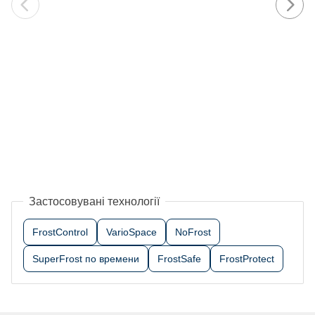
Застосовувані технології
FrostControl
VarioSpace
NoFrost
SuperFrost по времени
FrostSafe
FrostProtect