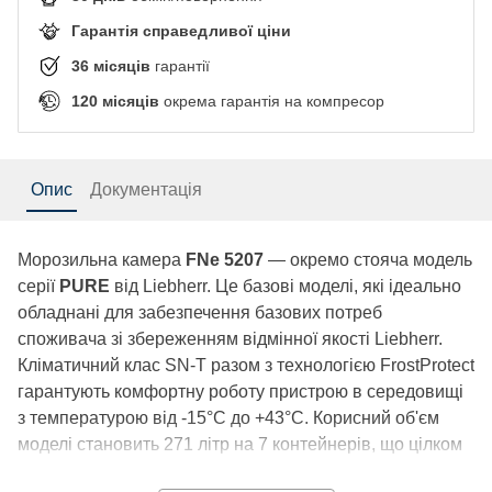
Гарантія справедливої ціни
36
місяців
гарантії
120
місяців
окрема гарантія на компресор
Опис
Документація
Морозильна камера
FNe 5207
— окремо стояча модель
серії
PURE
від Liebherr. Це базові моделі, які ідеально
обладнані для забезпечення базових потреб
споживача зі збереженням відмінної якості Liebherr.
Кліматичний клас SN-T разом з технологією FrostProtect
гарантують комфортну роботу пристрою в середовищі
з температурою від -15°C до +43°C. Корисний об'єм
моделі становить 271 літр на 7 контейнерів, що цілком
задовольнить сімейні потреби у заморожуванні великої