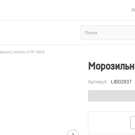
П
криня Liebherr GTP 3656
Морозильна
Артикул
:
LIB02837