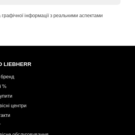
а графічної інформації з реальними аспектами
О LIEBHERR
 бренд
ї %
купити
вісні центри
такти
г
вісне обслуговування