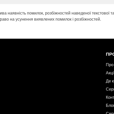
ива наявність помилок, розбіжностей наведеної текстової т
раво на усунення виявлених помилок і розбіжностей.
ПР
Про
Акці
Де 
Сер
Кон
Бло
Сер