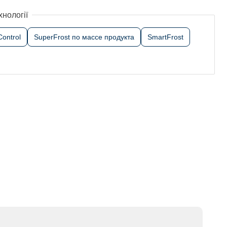
хнології
Control
SuperFrost по массе продукта
SmartFrost