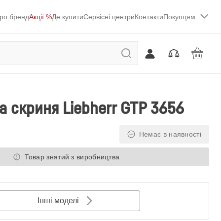
ро бренд
Акції %
Де купити
Сервісні центри
Контакти
Покупцям
 скриня Liebherr GTP 3656
Немає в наявності
Товар знятий з виробництва
Інші моделі