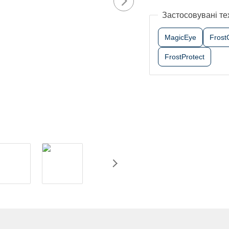
Застосовувані те
MagicEye
Frost
FrostProtect