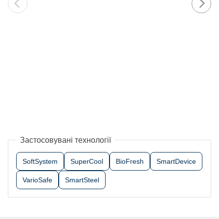
Застосовувані технології
SoftSystem
SuperCool
BioFresh
SmartDevice
VarioSafe
SmartSteel