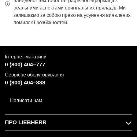
наведеної текстової та графічної інформації з
реальними аспектами оригінальних приладів. Ми
залишаємо за собою право на усунення виявлених
помилок і розбіжностей.
Інтернет-магазини
0 (800) 404–777
Сервісне обслуговування
0 (800) 404–888
Написати нам
ПРО LIEBHERR