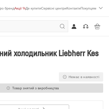
ро бренд
Акції %
Де купити
Сервісні центри
Контакти
Покупцям
ий холодильник Liebherr Kes
Немає в наявності
Товар знятий з виробництва