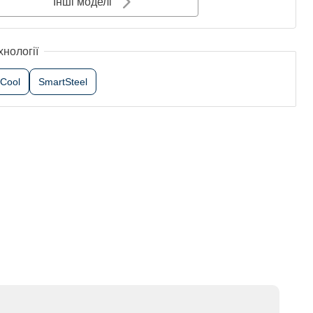
Інші моделі
хнології
Cool
SmartSteel