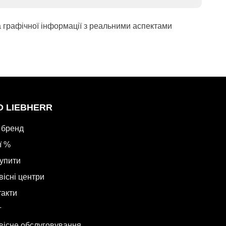
а графічної інформації з реальними аспектами
О LIEBHERR
 бренд
ї %
купити
вісні центри
такти
г
вісне обслуговування