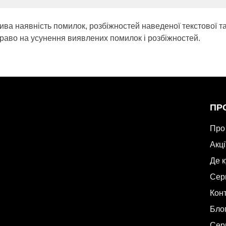
ива наявність помилок, розбіжностей наведеної текстової т
раво на усунення виявлених помилок і розбіжностей.
ПР
Про
Акці
Де 
Сер
Кон
Бло
Сер