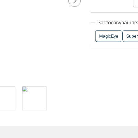
Застосовувані те
MagicEye
Super