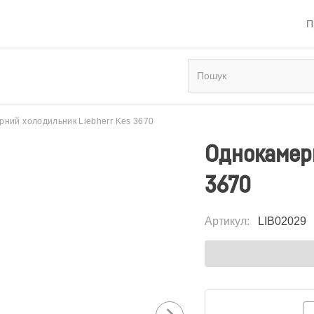
П
ний холодильник Liebherr Kes 3670
Однокамерн
3670
Артикул
:
LIB02029