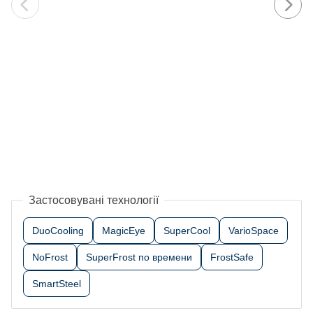
Застосовувані технології
DuoCooling
MagicEye
SuperCool
VarioSpace
NoFrost
SuperFrost по времени
FrostSafe
SmartSteel