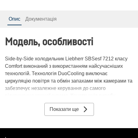
Опис
Документація
Модель, особливості
Side-by-Side холодильник Liebherr SBSesf 7212 класу
Comfort виконаний з використанням найсучасніших
технологій. Технологія DuoCooling виключає
циркуляцію повітря та обмін запахами між камерами та
забезпечує незалежне керування до самого
відключення кожної окремо. Конструкція виробу
передбачає бічне розташування морозильної камери,
Показати ще
що значно підвищує зручність використання та
місткість. Полиці добре продумані для організації
акуратного зберігання, а висота їх регулюється, що
дозволяє легко розмістити продукти будь-яких