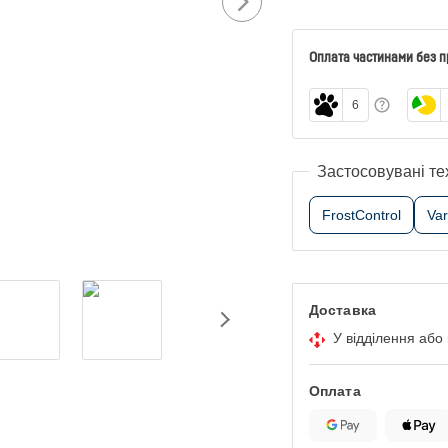
Оплата частинами без п
6
Застосовувані те
FrostControl
Va
Доставка
У відділення або
Оплата