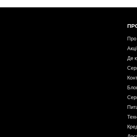
ПР
Про
Акці
Де 
Сер
Кон
Бло
Сер
Пита
Техн
Кре
Дост