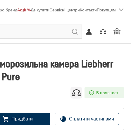
ро бренд
Акції %
Де купити
Сервісні центри
Контакти
Покупцям
морозильна камера Liebherr
 Pure
В наявності
Придбати
Сплатити частинами