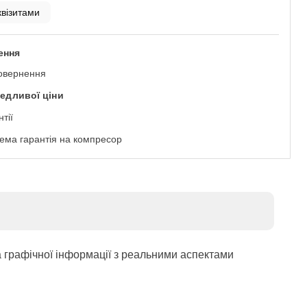
квізитами
ення
овернення
ведливої ціни
нтії
ема гарантія на компресор
а графічної інформації з реальними аспектами