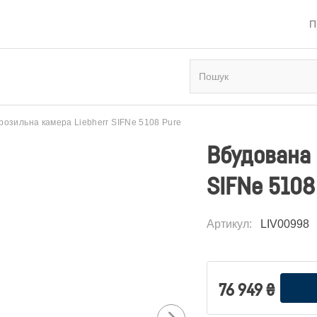
П
озильна камера Liebherr SIFNe 5108 Pure
Вбудована 
SIFNe 5108
Артикул
:
LIV00998
76 949
₴