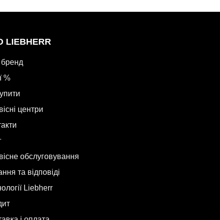
О LIEBHERR
 бренд
ї %
купити
вісні центри
такти
г
вісне обслуговування
ння та відповіді
ології Liebherr
дит
авка і оплата