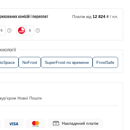
рихованих комісій і переплат
Платіж від
12 824
₴ / пл.
6
6
хнології
rioSpace
NoFrost
SuperFrost по времени
FrostSafe
 кур'єром Нової Пошти
Накладений платіж