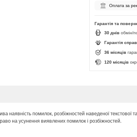
Оплата за ре
Гарантія та поверн
30
днів
обмін/п
Гарантія спра
36
місяців
гара
120
місяців
окр
ива наявність помилок, розбіжностей наведеної текстової т
раво на усунення виявлених помилок і розбіжностей.