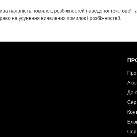
ива наявність помилок, розбіжностей наведеної текстової т
раво на усунення виявлених помилок і розбіжностей.
ПР
Про
Акці
Де 
Сер
Кон
Бло
Сер