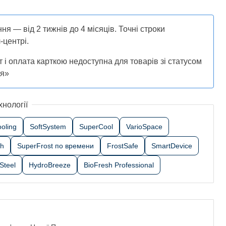
ня — від 2 тижнів до 4 місяців. Точні строки
-центрі.
т і оплата карткою недоступна для товарів зі статусом
ня»
хнології
oling
SoftSystem
SuperCool
VarioSpace
sh
SuperFrost по времени
FrostSafe
SmartDevice
Steel
HydroBreeze
BioFresh Professional