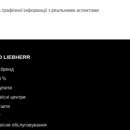
а графічної інформації з реальними аспектами
О LIEBHERR
 бренд
ї %
купити
вісні центри
такти
г
вісне обслуговування