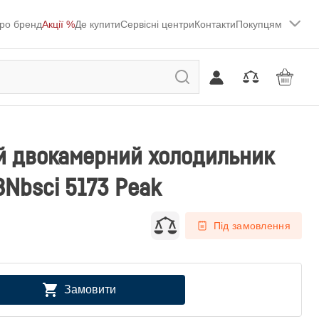
ро бренд
Акції %
Де купити
Сервісні центри
Контакти
Покупцям
й двокамерний холодильник
CBNbsci 5173 Peak
Під замовлення
Замовити