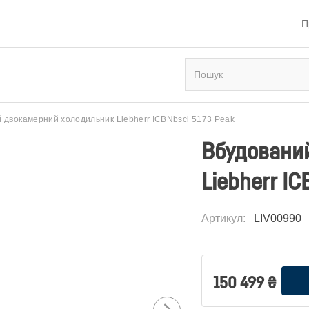
П
 двокамерний холодильник Liebherr ICBNbsci 5173 Peak
Вбудовани
Liebherr I
Артикул
:
LIV00990
150 499
₴