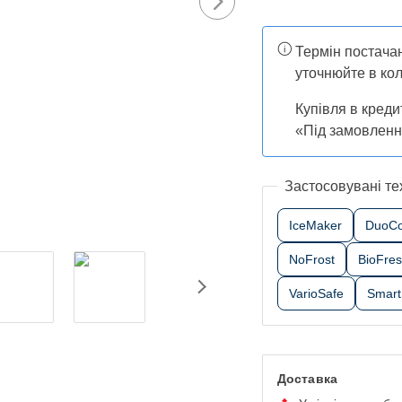
Термін постачан
уточнюйте в кол
Купівля в креди
«Під замовлен
Застосовувані те
IceMaker
DuoCo
NoFrost
BioFre
VarioSafe
Smart
Доставка