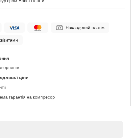
 кур'єром Нової Пошти
Накладений платіж
квізитами
ення
овернення
ведливої ціни
нтії
ема гарантія на компресор