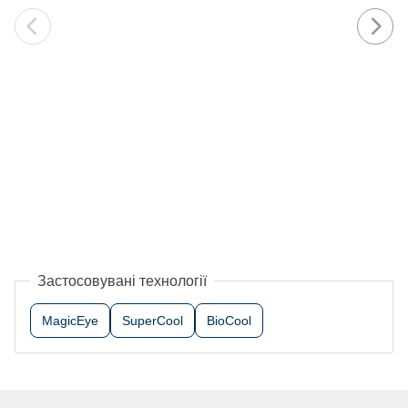
Застосовувані технології
MagicEye
SuperCool
BioCool