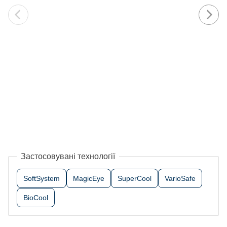
Застосовувані технології
SoftSystem
MagicEye
SuperCool
VarioSafe
BioCool