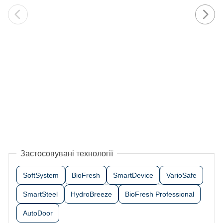
Застосовувані технології
SoftSystem
BioFresh
SmartDevice
VarioSafe
SmartSteel
HydroBreeze
BioFresh Professional
AutoDoor