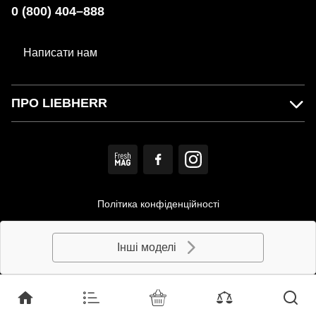
0 (800) 404–888
Написати нам
ПРО LIEBHERR
Політика конфіденційності
Користувацька угода
Інші моделі
© MIRS. Офіційний дистриб'ютор LIEBHERR в Україні.