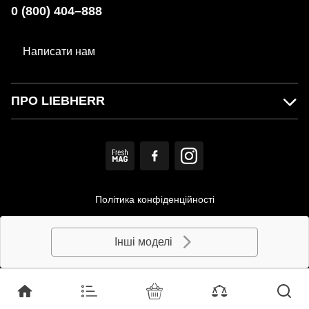
0 (800) 404–888
Написати нам
ПРО LIEBHERR
Політика конфіденційності
Користувацька угода
Інші моделі
© MIRS. Офіційний дистриб'ютор LIEBHERR в Україні.