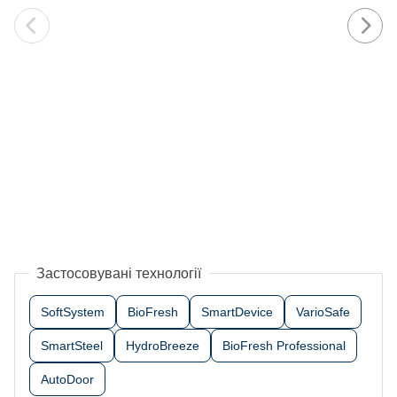
Застосовувані технології
SoftSystem
BioFresh
SmartDevice
VarioSafe
SmartSteel
HydroBreeze
BioFresh Professional
AutoDoor